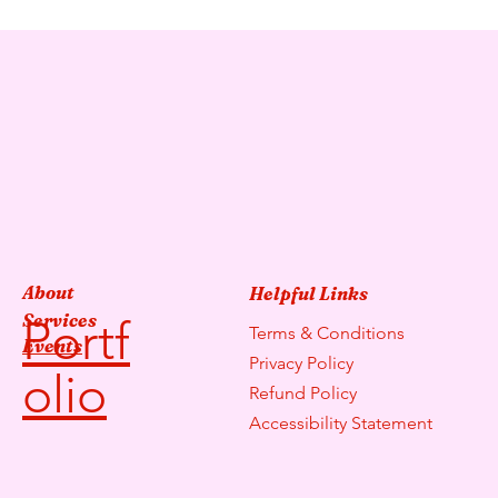
About
Helpful Links
Services
Portf
Terms & Conditions
Events
Privacy Policy
olio
Refund Policy
Accessibility Statement