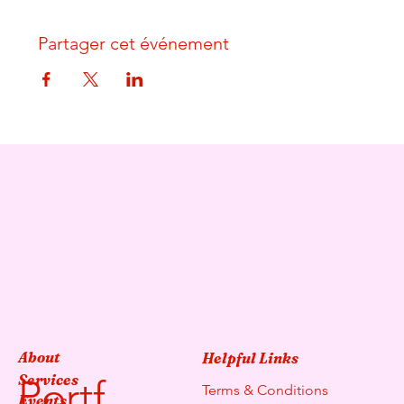
Partager cet événement
About
Helpful Links
Services
Portf
Terms & Conditions
Events