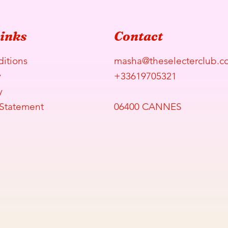
Links
Contact
itions
masha@theselecterclub.c
y
+33619705321
y
 Statement
06400 CANNES