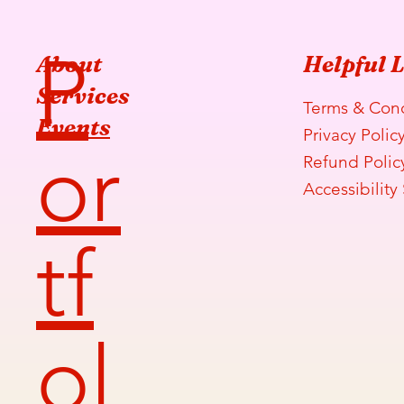
P
About
Helpful 
Services
Terms & Cond
Events
Privacy Polic
or
Refund Polic
Accessibility
tf
ol